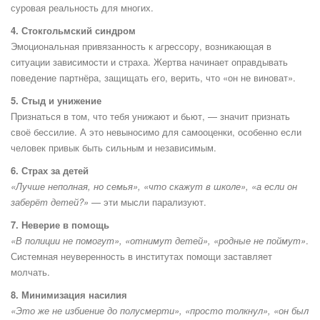
суровая реальность для многих.
4. Стокгольмский синдром
Эмоциональная привязанность к агрессору, возникающая в
ситуации зависимости и страха. Жертва начинает оправдывать
поведение партнёра, защищать его, верить, что «он не виноват».
5. Стыд и унижение
Признаться в том, что тебя унижают и бьют, — значит признать
своё бессилие. А это невыносимо для самооценки, особенно если
человек привык быть сильным и независимым.
6. Страх за детей
«Лучше неполная, но семья», «что скажут в школе», «а если он
заберёт детей?»
— эти мысли парализуют.
7. Неверие в помощь
«В полиции не помогут», «отнимут детей», «родные не поймут»
.
Системная неуверенность в институтах помощи заставляет
молчать.
8. Минимизация насилия
«Это же не избиение до полусмерти», «просто толкнул», «он был