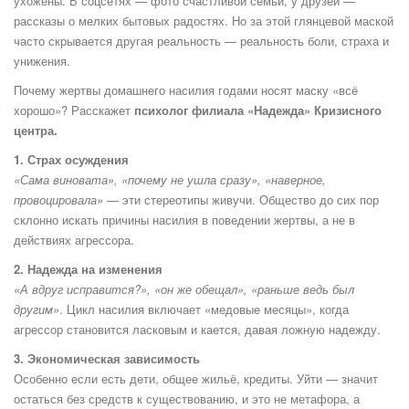
ухожены. В соцсетях — фото счастливой семьи, у друзей —
рассказы о мелких бытовых радостях. Но за этой глянцевой маской
часто скрывается другая реальность — реальность боли, страха и
унижения.
Почему жертвы домашнего насилия годами носят маску «всё
хорошо»? Расскажет
психолог филиала «Надежда» Кризисного
центра.
1. Страх осуждения
«Сама виновата», «почему не ушла сразу», «наверное,
провоцировала»
— эти стереотипы живучи. Общество до сих пор
склонно искать причины насилия в поведении жертвы, а не в
действиях агрессора.
2. Надежда на изменения
«А вдруг исправится?», «он же обещал», «раньше ведь был
другим»
. Цикл насилия включает «медовые месяцы», когда
агрессор становится ласковым и кается, давая ложную надежду.
3. Экономическая зависимость
Особенно если есть дети, общее жильё, кредиты. Уйти — значит
остаться без средств к существованию, и это не метафора, а