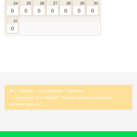
24
25
26
27
28
29
30
0
0
0
0
0
0
0
31
0
Главная
Информация
Новости
За маской "я в порядке": почему жертвы домашнего
насилия молчат?