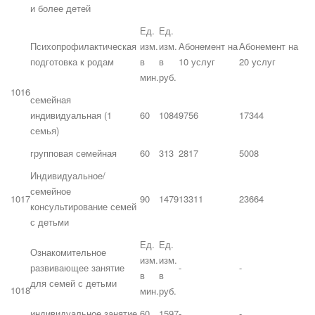
и более детей
Ед.
Ед.
Психопрофилактическая
изм.
изм.
Абонемент на
Абонемент на
подготовка к родам
в
в
10 услуг
20 услуг
мин.
руб.
1016
семейная
индивидуальная (1
60
1084
9756
17344
семья)
групповая семейная
60
313
2817
5008
Индивидуальное/
семейное
1017
90
1479
13311
23664
консультирование семей
с детьми
Ед.
Ед.
Ознакомительное
изм.
изм.
развивающее занятие
-
-
в
в
для семей с детьми
1018
мин.
руб.
индивидуальное занятие
60
1597
-
-