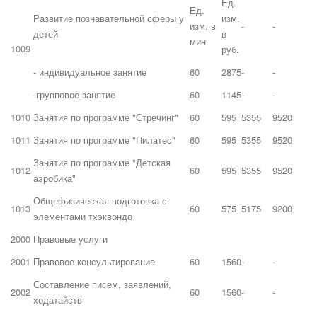
Ед.
Ед.
Развитие познавательной сферы у
изм.
изм. в
-
-
детей
в
мин.
1009
руб.
- индивидуальное занятие
60
2875
-
-
-групповое занятие
60
1145
-
-
1010
Занятия по программе "Стречинг"
60
595
5355
9520
1011
Занятия по программе "Пилатес"
60
595
5355
9520
Занятия по программе "Детская
1012
60
595
5355
9520
аэробика"
Общефизическая подготовка с
1013
60
575
5175
9200
элементами тхэквондо
2000
Правовые услуги
2001
Правовое консультирование
60
1560
-
-
Составление писем, заявлений,
2002
60
1560
-
-
ходатайств