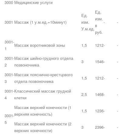
3000
Медицинские услуги
Ед.
Ед.
изм.
3001
Массаж (1 у.м.ед.=10минут)
изм.
-
-
в
У.м.ед.
руб.
3001-
Массаж воротниковой зоны
1,5
1212
-
-
1
3001-
Массаж шейно-грудного отдела
3
1546
-
-
2
позвоночника
3001-
Массаж пояснично-крестцового
1,5
1212
-
-
3
отдела позвоночника
3001-
Классический массаж грудной
2,5
1468
-
-
4
клетки
Массаж верхней конечности (1
1,5
1236
-
-
верхняя конечность)
3001-
5
Массаж верхней конечности (2
3
2396
-
-
верхних конечности)