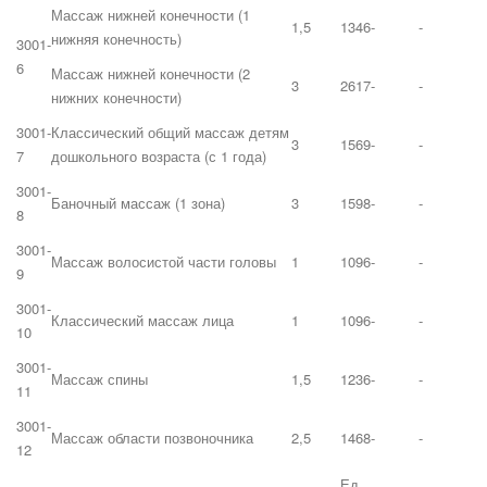
Массаж нижней конечности (1
1,5
1346
-
-
нижняя конечность)
3001-
6
Массаж нижней конечности (2
3
2617
-
-
нижних конечности)
3001-
Классический общий массаж детям
3
1569
-
-
7
дошкольного возраста (с 1 года)
3001-
Баночный массаж (1 зона)
3
1598
-
-
8
3001-
Массаж волосистой части головы
1
1096
-
-
9
3001-
Классический массаж лица
1
1096
-
-
10
3001-
Массаж спины
1,5
1236
-
-
11
3001-
Массаж области позвоночника
2,5
1468
-
-
12
Ед.