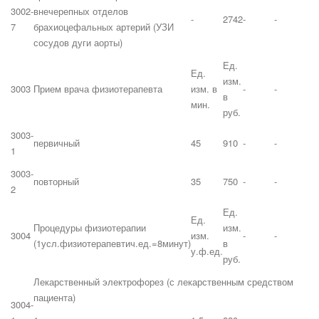
3002-
внечерепных отделов
-
2742
-
-
7
брахиоцефальных артерий (УЗИ
сосудов дуги аорты)
Ед.
Ед.
изм.
3003
Прием врача физиотерапевта
изм. в
-
-
в
мин.
руб.
3003-
первичный
45
910
-
-
1
3003-
повторный
35
750
-
-
2
Ед.
Ед.
Процедуры физиотерапии
изм.
3004
изм.
-
-
(1усл.физиотерапевтич.ед.=8минут)
в
у.ф.ед.
руб.
Лекарственный электрофорез (с лекарственным средством
пациента)
3004-