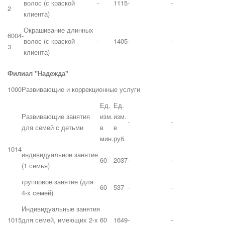
волос (с краской
-
1115
-
-
2
клиента)
Окрашивание длинных
6004-
волос (с краской
-
1405
-
-
3
клиента)
Филиал "Надежда"
1000
Развивающие и коррекционные услуги
Ед.
Ед.
Развивающие занятия
изм.
изм.
-
-
для семей с детьми
в
в
мин.
руб.
1014
индивидуальное занятие
60
2037
-
-
(1 семья)
групповое занятие (для
60
537
-
-
4-х семей)
Индивидуальные занятия
1015
для семей, имеющих 2-х
60
1649
-
-