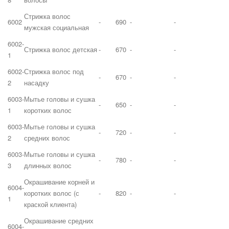
Стрижка волос
6002
-
690
-
-
мужская социальная
6002-
Стрижка волос детская
-
670
-
-
1
6002-
Стрижка волос под
-
670
-
-
2
насадку
6003-
Мытье головы и сушка
-
650
-
-
1
коротких волос
6003-
Мытье головы и сушка
-
720
-
-
2
средних волос
6003-
Мытье головы и сушка
-
780
-
-
3
длинных волос
Окрашивание корней и
6004-
коротких волос (с
-
820
-
-
1
краской клиента)
Окрашивание средних
6004-