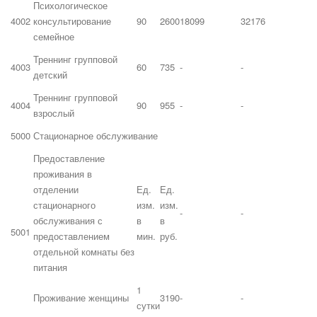
Психологическое
4002
консультирование
90
2600
18099
32176
семейное
Треннинг групповой
4003
60
735
-
-
детский
Треннинг групповой
4004
90
955
-
-
взрослый
5000
Стационарное обслуживание
Предоставление
проживания в
отделении
Ед.
Ед.
стационарного
изм.
изм.
-
-
обслуживания с
в
в
5001
предоставлением
мин.
руб.
отдельной комнаты без
питания
1
Проживание женщины
3190
-
-
сутки