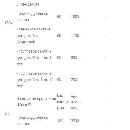
учреждения)
- индивидуальное
60
1550
-
-
занятие
1004
- семейное занятие
для детей и
60
1100
-
-
родителей
- групповое занятие
для детей от 4 до 8
60
550
-
-
лет
- групповое занятие
для детей от 8 до 13
90
760
-
-
лет
Ед.
Ед.
Занятие по программе
изм. в
изм. в
-
-
"Мы и Я"
мин.
руб.
1005
- индивидуальное
120
2200
-
-
занятие