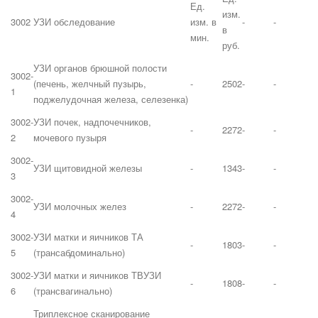
Ед.
изм.
3002
УЗИ обследование
изм. в
-
-
в
мин.
руб.
УЗИ органов брюшной полости
3002-
(печень, желчный пузырь,
-
2502
-
-
1
поджелудочная железа, селезенка)
3002-
УЗИ почек, надпочечников,
-
2272
-
-
2
мочевого пузыря
3002-
УЗИ щитовидной железы
-
1343
-
-
3
3002-
УЗИ молочных желез
-
2272
-
-
4
3002-
УЗИ матки и яичников ТА
-
1803
-
-
5
(трансабдоминально)
3002-
УЗИ матки и яичников ТВУЗИ
-
1808
-
-
6
(трансвагинально)
Триплексное сканирование