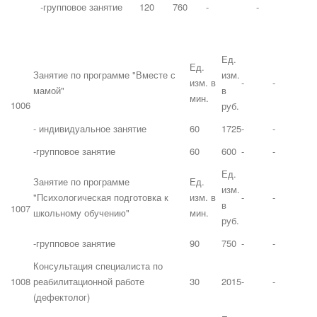
-групповое занятие
120
760
-
-
Ед.
Ед.
Занятие по программе "Вместе с
изм.
изм. в
-
-
мамой"
в
мин.
1006
руб.
- индивидуальное занятие
60
1725
-
-
-групповое занятие
60
600
-
-
Ед.
Занятие по программе
Ед.
изм.
"Психологическая подготовка к
изм. в
-
-
в
1007
школьному обучению"
мин.
руб.
-групповое занятие
90
750
-
-
Консультация специалиста по
1008
реабилитационной работе
30
2015
-
-
(дефектолог)