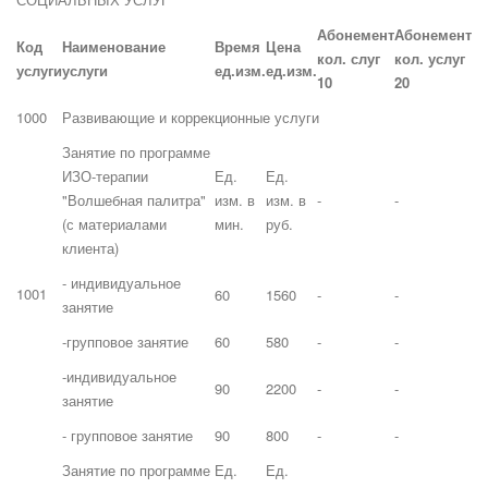
Абонемент
Абонемент
Код
Наименование
Время
Цена
кол. слуг
кол. услуг
услуги
услуги
ед.изм.
ед.изм.
10
20
1000
Развивающие и коррекционные услуги
Занятие по программе
ИЗО-терапии
Ед.
Ед.
"Волшебная палитра"
изм. в
изм. в
-
-
(с материалами
мин.
руб.
клиента)
- индивидуальное
1001
60
1560
-
-
занятие
-групповое занятие
60
580
-
-
-индивидуальное
90
2200
-
-
занятие
- групповое занятие
90
800
-
-
Занятие по программе
Ед.
Ед.