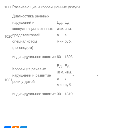
1000
Развивающие и коррекционные услуги
Диагностика речевых
нарушений и
Ед.
Ед.
консультация законных
изм.
изм.
-
-
представителей
в
в
1020
специалистом
мин.
руб.
(логопедом)
индивидуальное занятие
60
1803
-
-
Ед.
Ед.
Коррекция речевых
изм.
изм.
нарушений и развитие
-
-
в
в
1021
речи у детей
мин.
руб.
индивидуальное занятие
30
1319
-
-