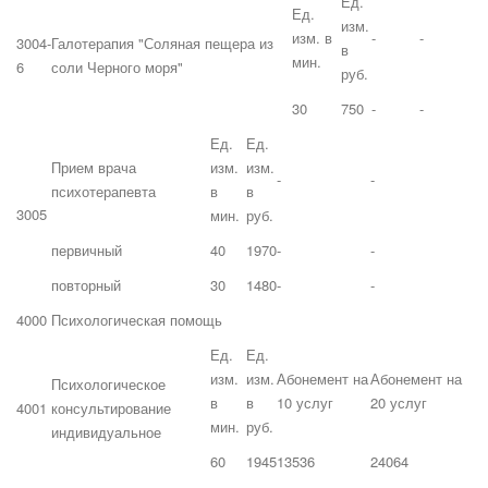
Ед.
Ед.
изм.
изм. в
-
-
3004-
Галотерапия "Соляная пещера из
в
мин.
6
соли Черного моря"
руб.
30
750
-
-
Ед.
Ед.
Прием врача
изм.
изм.
-
-
психотерапевта
в
в
3005
мин.
руб.
первичный
40
1970
-
-
повторный
30
1480
-
-
4000
Психологическая помощь
Ед.
Ед.
изм.
изм.
Абонемент на
Абонемент на
Психологическое
в
в
10 услуг
20 услуг
4001
консультирование
мин.
руб.
индивидуальное
60
1945
13536
24064