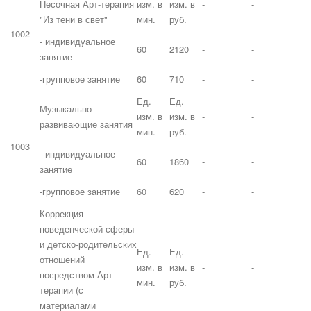
Песочная Арт-терапия
изм. в
изм. в
-
-
"Из тени в свет"
мин.
руб.
1002
- индивидуальное
60
2120
-
-
занятие
-групповое занятие
60
710
-
-
Ед.
Ед.
Музыкально-
изм. в
изм. в
-
-
развивающие занятия
мин.
руб.
1003
- индивидуальное
60
1860
-
-
занятие
-групповое занятие
60
620
-
-
Коррекция
поведенческой сферы
и детско-родительских
Ед.
Ед.
отношений
изм. в
изм. в
-
-
посредством Арт-
мин.
руб.
терапии (с
материалами