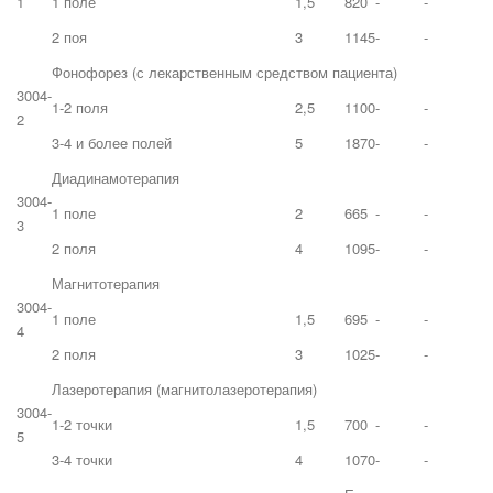
1
1 поле
1,5
820
-
-
2 поя
3
1145
-
-
Фонофорез (с лекарственным средством пациента)
3004-
1-2 поля
2,5
1100
-
-
2
3-4 и более полей
5
1870
-
-
Диадинамотерапия
3004-
1 поле
2
665
-
-
3
2 поля
4
1095
-
-
Магнитотерапия
3004-
1 поле
1,5
695
-
-
4
2 поля
3
1025
-
-
Лазеротерапия (магнитолазеротерапия)
3004-
1-2 точки
1,5
700
-
-
5
3-4 точки
4
1070
-
-