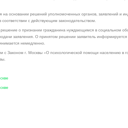
ся на основании решений уполномоченных органов, заявлений и и
в соответствии с действующим законодательством.
решение о признании гражданина нуждающимся в социальном обс
 подачи заявления. О принятом решении заявитель информируется
ринимается немедленно.
ии с Законом г. Москвы «О психологической помощи населению в го
вы.
оскве
оскве