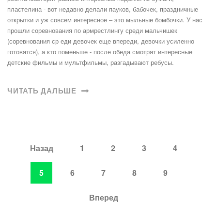
пластелина - вот недавно делали пауков, бабочек, праздничные
открытки и уж совсем интересное – это мыльные бомбочки. У нас
прошли соревнования по армрестлингу среди мальчишек
(соревнования ср еди девочек еще впереди, девочки усиленно
готовятся), а кто поменьше - после обеда смотрят интересные
детские фильмы и мультфильмы, разгадывают ребусы.
ЧИТАТЬ ДАЛЬШЕ
Назад
1
2
3
4
5
6
7
8
9
Вперед