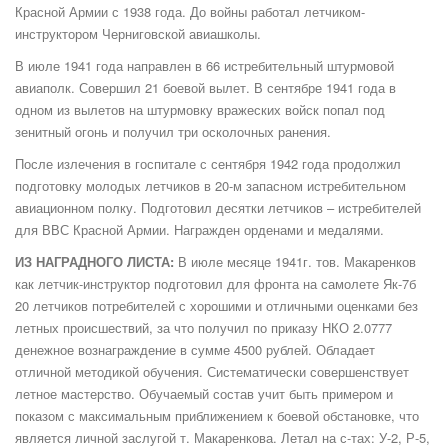
Красной Армии с 1938 года. До войны работал летчиком-
инструктором Черниговской авиашколы.
В июле 1941 года направлен в 66 истребительный штурмовой
авиаполк. Совершил 21 боевой вылет. В сентябре 1941 года в
одном из вылетов на штурмовку вражеских войск попал под
зенитный огонь и получил три осколочных ранения.
После излечения в госпитале с сентября 1942 года продолжил
подготовку молодых летчиков в 20-м запасном истребительном
авиационном полку. Подготовил десятки летчиков – истребителей
для ВВС Красной Армии. Награжден орденами и медалями.
ИЗ НАГРАДНОГО ЛИСТА:
В июле месяце 1941г. тов. Макаренков
как летчик-инструктор подготовил для фронта на самолете Як-7б
20 летчиков потребителей с хорошими и отличными оценками без
летных происшествий, за что получил по приказу НКО 2.0777
денежное вознаграждение в сумме 4500 рублей. Обладает
отличной методикой обучения. Систематически совершенствует
летное мастерство. Обучаемый состав учит быть примером и
показом с максимальным приближением к боевой обстановке, что
является личной заслугой т. Макаренкова. Летал на с-тах: У-2, Р-5,